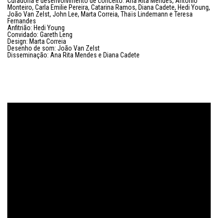
Curadoria e desenvolvimento de conceito: Ana Rita Mendes, António
Monteiro, Carla Emilie Pereira, Catarina Ramos, Diana Cadete, Hedi Young,
João Van Zelst, John Lee, Marta Correia, Thaïs Lindemann e Teresa
Fernandes
Anfitrião: Hedi Young
Convidado: Gareth Leng
Design: Marta Correia
Desenho de som: João Van Zelst
Disseminação: Ana Rita Mendes e Diana Cadete