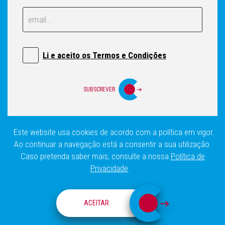
Email
Email
Li e aceito os Termos e Condições
SUBSCREVER
Este website usa cookies de acordo com a política em vigor.
Login
Política de privacidade
Mapa do Site
Ao continuar a navegação está a consentir a sua utilização.
Caso pretenda saber mais, consulte a nossa
Política de
Privacidade
.
ACEITAR
Fundação Champalimaud ©
2020 Todos os direitos reservados.