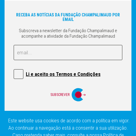
RECEBA AS NOTÍCIAS DA FUNDAÇÃO CHAMPALIMAUD POR
EMAIL
Subscreva a newsletter da Fundação Champalimaud e
acompanhe a atividade da Fundação Champalimaud
Email
Email
Li e aceito os Termos e Condições
SUBSCREVER
Este website usa cookies de acordo com a política em vigor.
Login
Política de privacidade
Mapa do Site
Ao continuar a navegação está a consentir a sua utilização.
Caso pretenda saber mais, consulte a nossa
Política de