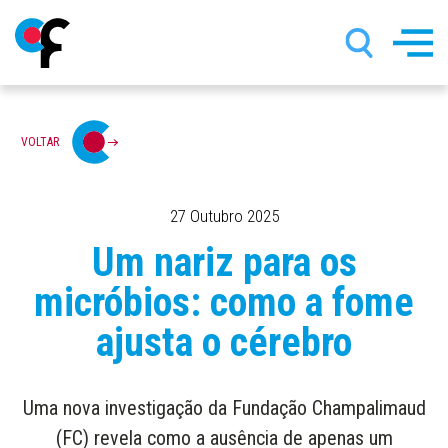
Passar
VOLTAR
para
o
conteúdo
principal
27 Outubro 2025
Um nariz para os
micróbios: como a fome
ajusta o cérebro
Uma nova investigação da Fundação Champalimaud
(FC) revela como a ausência de apenas um