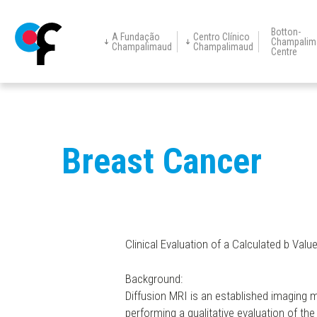
Botton-
A Fundação
Centro Clínico
Champalim
Champalimaud
Champalimaud
Centre
Centro Clínico
Champalimaud
Prémio de Visão
Educação
Eventos
No
A Fundação
Centre for
Champalimaud
Research
Restorative
Neurotechnology
Passar
para
o
Breast Cancer
conteúdo
principal
Clinical Evaluation of a Calculated b Valu
Background:
Diffusion
MRI
is an established imaging mo
performing a qualitative evaluation of the