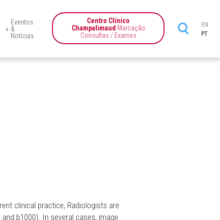
Centro Clínico
Eventos
EN
Champalimaud
Marcação
&
PT
Consultas / Exames
Notícias
te-Ciência
Centro
Programas
Education
News
Events
Champalimaud
tics
nt clinical practice, Radiologists are
b0 and b1000). In several cases, image