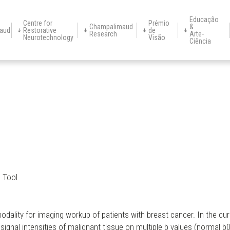
Educação
Centre for
Prémio
Champalimaud
&
aud
Restorative
de
Research
Arte-
Neurotechnology
Visão
Ciência
tícias
Research
About
Vencedores
Champimóvel
Research
Candidatura 2027
Visitas Escolares
Informação
Support
Ar
Fundador
Marcações
História
Áreas Clínicas
Equipa
Platforms
Serviços Clínicos
Digital
CR
Neurotechnology
Groups
Neuroscience of
Institucional
Units
Neurotherapeu
Warehouse
Disease
Centre
Programme
e Tool
dality for imaging workup of patients with breast cancer. In the curre
 signal intensities of malignant tissue on multiple b values (normal 