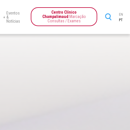
Centro Clínico
Eventos
EN
Champalimaud
Marcação
&
PT
Consultas / Exames
Notícias
te-Ciência
Centro
Programas
Education
News
Events
Champalimaud
tics